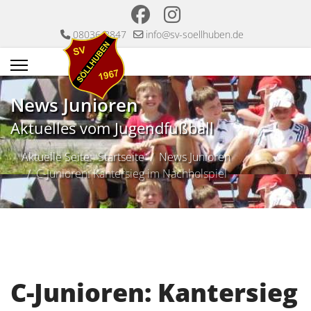
08036/8847
info@sv-soellhuben.de
News Junioren
Aktuelles vom Jugendfußball
Aktuelle Seite:
Startseite
News Junioren
C-Junioren: Kantersieg im Nachholspiel
C-Junioren: Kantersieg