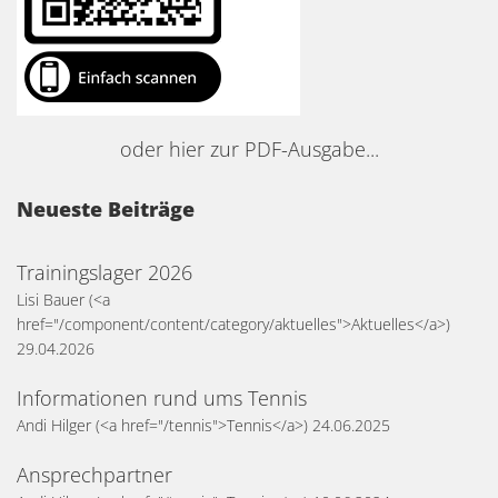
oder hier zur PDF-Ausgabe...
Neueste Beiträge
Trainingslager 2026
Lisi Bauer
(<a
href="/component/content/category/aktuelles">Aktuelles</a>)
29.04.2026
Informationen rund ums Tennis
Andi Hilger
(<a href="/tennis">Tennis</a>)
24.06.2025
Ansprechpartner