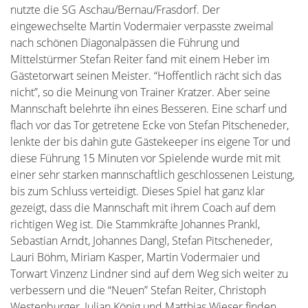
nutzte die SG Aschau/Bernau/Frasdorf. Der
eingewechselte Martin Vodermaier verpasste zweimal
nach schönen Diagonalpässen die Führung und
Mittelstürmer Stefan Reiter fand mit einem Heber im
Gästetorwart seinen Meister. “Hoffentlich rächt sich das
nicht”, so die Meinung von Trainer Kratzer. Aber seine
Mannschaft belehrte ihn eines Besseren. Eine scharf und
flach vor das Tor getretene Ecke von Stefan Pitscheneder,
lenkte der bis dahin gute Gästekeeper ins eigene Tor und
diese Führung 15 Minuten vor Spielende wurde mit mit
einer sehr starken mannschaftlich geschlossenen Leistung,
bis zum Schluss verteidigt. Dieses Spiel hat ganz klar
gezeigt, dass die Mannschaft mit ihrem Coach auf dem
richtigen Weg ist. Die Stammkräfte Johannes Prankl,
Sebastian Arndt, Johannes Dangl, Stefan Pitscheneder,
Lauri Böhm, Miriam Kasper, Martin Vodermaier und
Torwart Vinzenz Lindner sind auf dem Weg sich weiter zu
verbessern und die “Neuen” Stefan Reiter, Christoph
Westenburger, Julian König und Matthias Wieser finden